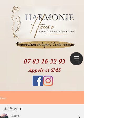
Réservation en ligne / Carte cadeau
07 83 16 32 93
Appels et SMS
Post
All Posts
Laura