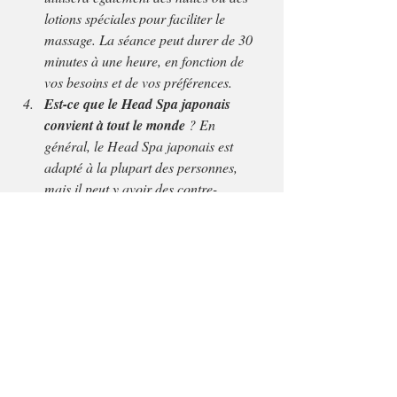
lotions spéciales pour faciliter le 
massage. La séance peut durer de 30 
minutes à une heure, en fonction de 
vos besoins et de vos préférences.
Est-ce que le Head Spa japonais 
convient à tout le monde 
? En 
général, le Head Spa japonais est 
adapté à la plupart des personnes, 
mais il peut y avoir des contre-
indications pour certaines affections de 
la peau ou du cuir chevelu. Il est 
préférable de consulter un praticien 
qualifié pour déterminer si le 
traitement est approprié pour vous.
À quelle fréquence devrais-je recevoir 
un Head Spa japonais
 ? La fréquence 
des séances de Head Spa japonais 
peut varier en fonction de vos besoins 