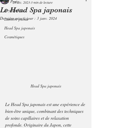
All Posts
28 déc. 2023
3 min de lecture
Le Head Spa japonais
Cryolipolyse
Dernière mise à jour :
3 janv. 2024
Lumière pulsée
Head Spa japonais
Cosmétiques
Head Spa japonais
Le Head Spa japonais est une expérience de 
bien-être unique, combinant des techniques 
de soins capillaires et de relaxation 
profonde. Originaire du Japon, cette 